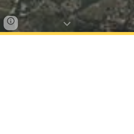
ARCIPELAGO
TOSCANO - VOLI
NELLE ISOLE
I Piloti dell’Aeroclub Ali Maremma, amanti
del volo e del loro territorio, hanno assunto
una iniziativa al momento inesistente ed
assolutamente innovativa per la zona
geografica dell’Arcipelago Toscano.