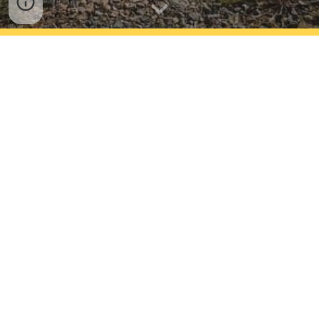
SCUOLA PPL/LAPL
SCUOLA VDS / VDS AVANZATO
CONTATTI
Informazioni ISCRIZIONI e VOLI Cost Shared Flight
Presidente
- Stefano Ranaldi 3479201113
Vice Presidente
- Fabio Lombardelli 3287284713
Responsabile Safeguarding -
Marco Negri 3487123129
Scuola PPL
- Etruria Volo 0575 653445 / 3428155315
Scuola VDS -
Walter Pennatini 3389791934